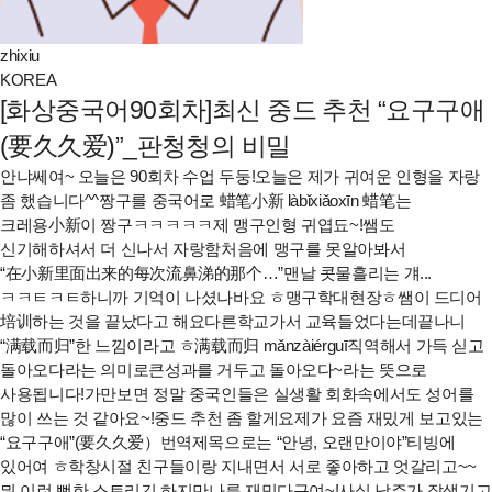
zhixiu
KOREA
[화상중국어90회차]최신 중드 추천 “요구구애
(要久久爱)”_판청청의 비밀
안냐쎄여~ 오늘은 90회차 수업 두둥!오늘은 제가 귀여운 인형을 자랑
좀 했습니다^^​짱구를 중국어로 蜡笔小新 làbǐxiǎoxīn 蜡笔는
크레용小新이 짱구ㅋㅋㅋㅋㅋ제 맹구인형 귀엽됴~!쌤도
신기해하셔서 더 신나서 자랑함처음에 맹구를 못알아봐서
“在小新里面出来的每次流鼻涕的那个…”맨날 콧물흘리는 걔...
ㅋㅋㅌㅋㅌ하니까 기억이 나셨나바요 ㅎ맹구학대현장ㅎ쌤이 드디어
培训하는 것을 끝났다고 해요다른학교가서 교육들었다는데끝나니
“满载而归”한 느낌이라고 ㅎ满载而归 mǎnzàiérguī직역해서 가득 싣고
돌아오다라는 의미로큰성과를 거두고 돌아오다~라는 뜻으로
사용됩니다!가만보면 정말 중국인들은 실생활 회화속에서도 성어를
많이 쓰는 것 같아요~!중드 추천 좀 할게요제가 요즘 재밌게 보고있는
“요구구애”(要久久爱）번역제목으로는 “안녕, 오랜만이야”티빙에
있어여 ㅎ학창시절 친구들이랑 지내면서 서로 좋아하고 엇갈리고~~
뭐 이런 뻔한 스토리긴 하지만나름 재밌다구여~!사실 남주가 잘생기고