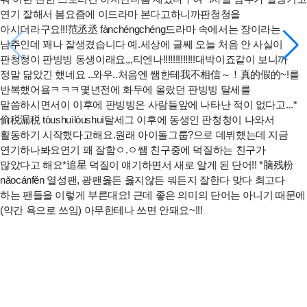
연기 잘해서 봄요즘에 이드라마 본다고하니까판청청을
아시더라구요!!!范丞丞 fànchéngchéng드라마 속에서는 장이라는
남주인데 꽤나 잘생겼습니다 예.​세상에 글쎄 오늘 처음 안 사실이
판청청이 판빙빙 동생이래요,,,티엔나!!!!!!!!!!!!!대박이죠같이 보니까
정말 닮았긴 했네요 ..와우..처음엔 쌤한테我不相信～！真的假的~!를
반복했어욬ㅋㅋㅋ몇년전에 화두에 올랐던 판빙빙 탈세를
말씀하시면서이 이후에 판빙빙은 사람들앞에 나타난 적이 없다고...​*
偷税漏税 tōushuìlòushuì탈세​그 이후에 동생인 판청청이 나와서
활동하기 시작했다고해요.원래 아이돌그룹?으로 데뷔했는데 지금
연기하나봐요연기 꽤 잘함ㅇ.ㅇ쌤 친구중에 덕질하는 친구가
많았다고 해요*追星 덕질​이 얘기하면서 새로 알게 된 단어!!​ *脑残粉
nǎocánfěn 열성팬, 광팬옳든 옳지않든 뭐든지 잘한다 맞다 최고다
하는 팬들을 이렇게 부른대요! 근데 좋은 의미의 단어는 아니기 때문에
(약간 욕으로 쓰임) 아무한테나 쓰면 안돼요~!!!