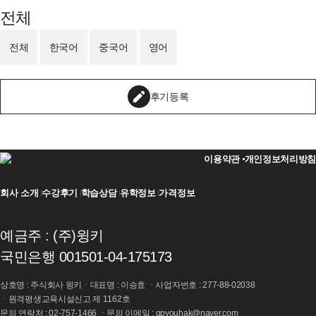
전체
전체
한국어
중국어
영어
후기등록
이용약관
개인정보처리방침
회사 소개
수강후기
학습상담
유학정보
가격정보
예금주 : (주)윙키
국민은행 001501-04-175173
상호명 : 주식회사 윙키ㆍ대표명 : 이승효 ㆍ사업자번호 : 277-88-02038
ㆍ원격평생교육시설신고 제 1162호
문의 연락처 : 02-757-1466 ㆍ문의 이메일 : gpyouhak@naver.com