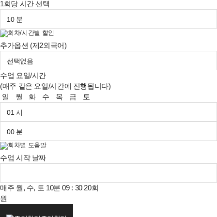
1회당 시간 선택
회차/시간별 할인
추가옵션 (제2외국어)
수업 요일/시간
(매주 같은 요일/시간에 진행됩니다)
일
월
화
수
목
금
토
회차별 도움말
수업 시작 날짜
매주 월, 수, 토
10분
09 : 30
20회
원