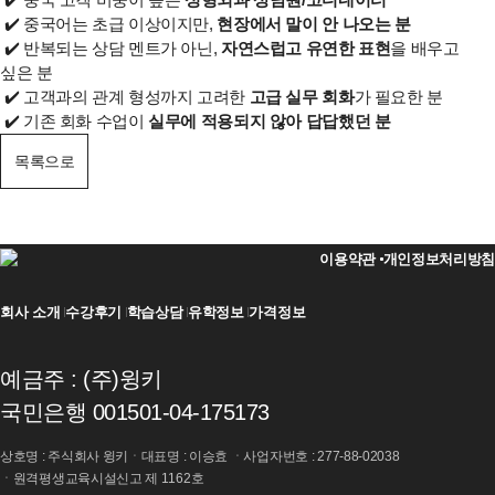
✔️ 중국어는 초급 이상이지만,
현장에서 말이 안 나오는 분
✔️ 반복되는 상담 멘트가 아닌,
자연스럽고 유연한 표현
을 배우고
싶은 분
✔️ 고객과의 관계 형성까지 고려한
고급 실무 회화
가 필요한 분
✔️ 기존 회화 수업이
실무에 적용되지 않아 답답했던 분
목록으로
이용약관
개인정보처리방침
회사 소개
수강후기
학습상담
유학정보
가격정보
예금주 : (주)윙키
국민은행 001501-04-175173
상호명 : 주식회사 윙키ㆍ대표명 : 이승효 ㆍ사업자번호 : 277-88-02038
ㆍ원격평생교육시설신고 제 1162호