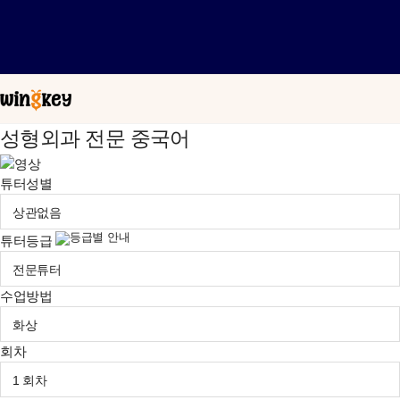
성형외과 전문 중국어
튜터성별
등급별 안내
튜터등급
수업방법
회차